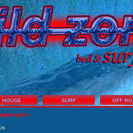
HOUSE
SURF
OFF RO
aggiungerci
 26