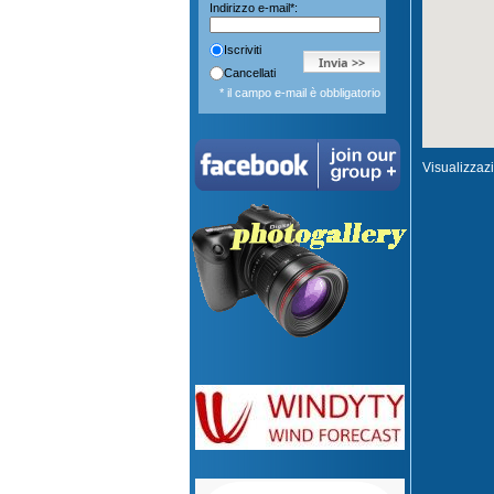
Indirizzo e-mail*:
Iscriviti
Cancellati
* il campo e-mail è obbligatorio
Visualizzaz