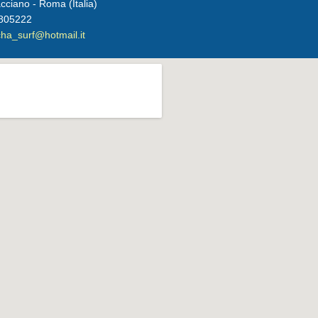
cciano - Roma (Italia)
8805222
ha_surf@hotmail.it