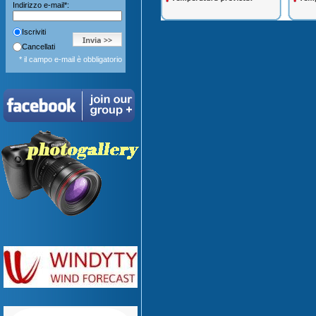
Indirizzo e-mail*:
Iscriviti
Cancellati
* il campo e-mail è obbligatorio