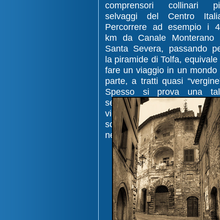
comprensori collinari p
selvaggi del Centro Itali
Percorrere ad esempio i 
km da Canale Monterano 
Santa Severa, passando p
la piramide di Tolfa, equivale
fare un viaggio in un mondo
parte, a tratti quasi “vergine
Spesso si prova una tal
sensazione di wilderness c
vien da pensare che si stia
scoprendo luoghi in cu
nessuno abbia messo piede.