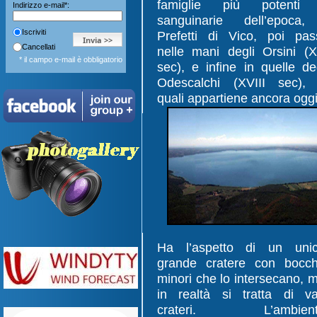
famiglie più potenti
Indirizzo e-mail*:
sanguinarie dell’epoca,
Iscriviti
Prefetti di Vico, poi pas
Cancellati
nelle mani degli Orsini (X
* il campo e-mail è obbligatorio
sec), e infine in quelle de
Odescalchi (XVIII sec), 
quali appartiene ancora oggi
Ha l’aspetto di un uni
grande cratere con bocc
minori che lo intersecano, 
in realtà si tratta di va
crateri. L’ambient