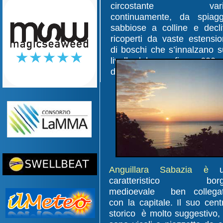
circostante vari
continuamente, da spiag
sabbiose a colline e decli
ricoperti da vaste estensio
di boschi che s’innalzano s
livello del mare fino a 600 
di altitudine (Rocca Romana
Anguillara Sabazia è
u
caratteristico bor
medioevale ben collega
con la capitale. Il suo cent
storico è molto suggestivo, 