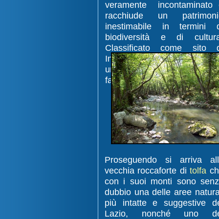
veramente incontaminato 
racchiude un patrimoni
inestimabile in termini d
biodiversità e di cultura
Classificato come sito d
Interesse comunitario off
una grande varietà di flora
fauna.
Proseguendo si arriva al
vecchia roccaforte di
tolfa
ch
con i suoi monti sono sen
dubbio una delle aree natura
più intatte e suggestive d
Lazio, nonché uno de