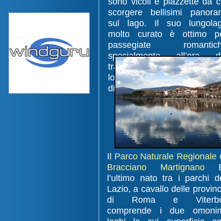
sono vicoli e piazzette da c
scorgere bellisimi panora
sul lago. Il suo lungola
molto curato è ottimo p
passegiate romantic
specialmente all’ora d
tramonto. Vi sono inoltre mol
locali, pub e nei mesi esti
discoteche in riva al lago.
Il
Parco Naturale Regionale 
Bracciano Martignano
E
l’ultimo nato tra i parchi d
Lazio, a cavallo delle provin
di Roma e Viterbo
comprende i due omoni