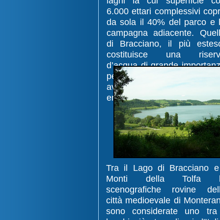
laghi la cui superficie c
6.000 ettari complessivi cop
da sola il 40% del parco e 
campagna adiacente. Quel
di Bracciano, il più estes
costituisce una riser
d’acqua di grande importan
per la città di Roma che se 
avvale in occasione di og
emergenza.
Tra il Lago di Bracciano e
Monti della Tolfa l
scenografiche rovine del
città medioevale di Montera
sono considerate uno tra