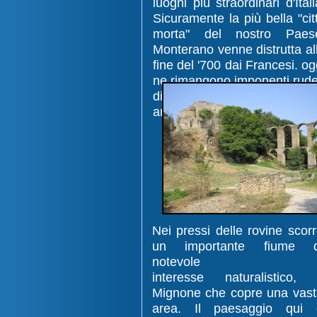
luoghi più straordinari d'Itali
Sicuramente la più bella "cit
morta" del nostro Paes
Monterano venne distrutta al
fine del '700 dai Francesi. og
ne rimangono imponenti rude
di notevole pregi
architettonico.
Nei pressi delle rovine scor
un importante fiume d
notevole
interesse naturalistico, 
Mignone che copre una vas
area. Il paesaggio qui 