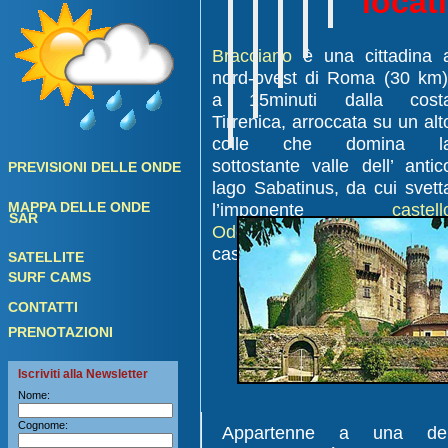
locat
Bracciano
è una cittadina 
nord-ovest di Roma (30 km)
a 15minuti dalla cost
Tirrenica, arroccata su un alt
colle che domina l
sottostante valle dell’ antic
PREVISIONI DELLE ONDE
lago Sabatinus, da cui svett
MAPPA DELLE ONDE
l’imponente
castell
SAR
Odescalchi
, uno dei più be
castelli europei.
SATELLITE
SURF CAMS
CONTATTI
PRENOTAZIONI
Iscriviti alla Newsletter
Nome:
Cognome:
Appartenne a una del