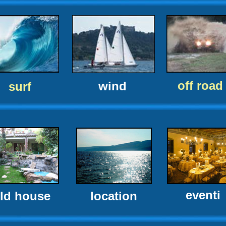
off road
wind
surf
eventi
ld house
location