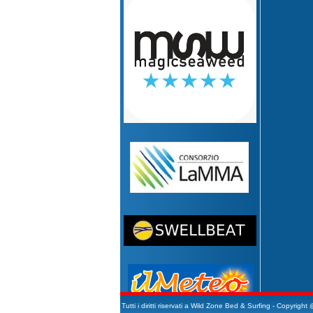
Tutti i diritti riservati a Wild Zone Bed & Surfing - Copyrigh