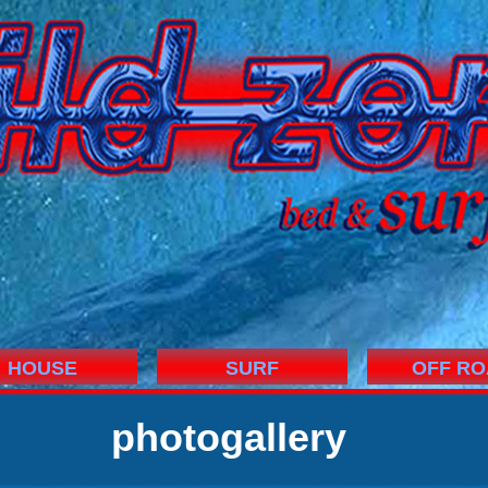
HOUSE
SURF
OFF RO
photogallery