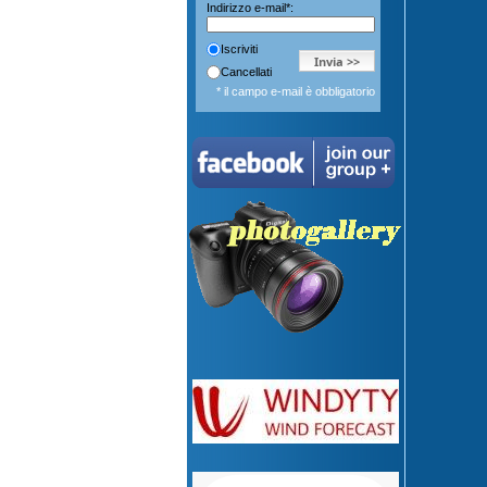
Indirizzo e-mail*:
Iscriviti
Cancellati
* il campo e-mail è obbligatorio