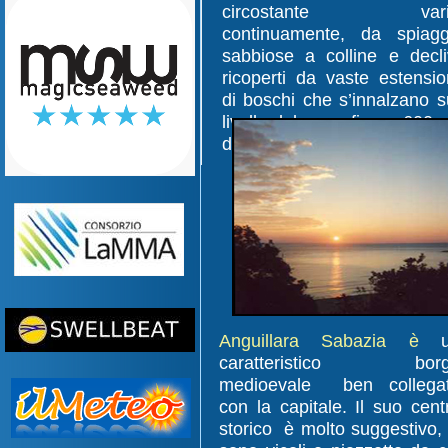
circostante vari
continuamente, da spiag
sabbiose a colline e decli
ricoperti da vaste estensio
di boschi che s’innalzano s
livello del mare fino a 600 
di altitudine (Rocca Romana
Anguillara Sabazia è
u
caratteristico bor
medioevale ben collega
con la capitale. Il suo cent
storico è molto suggestivo, 