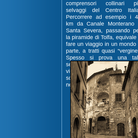
comprensori collinari p
selvaggi del Centro Itali
Percorrere ad esempio i 
km da Canale Monterano 
Santa Severa, passando p
la piramide di Tolfa, equivale
fare un viaggio in un mondo
parte, a tratti quasi “vergine
Spesso si prova una tal
sensazione di wilderness c
vien da pensare che si stia
scoprendo luoghi in cu
nessuno abbia messo piede.