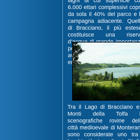
laghi la cui superficie c
6.000 ettari complessivi cop
da sola il 40% del parco e 
campagna adiacente. Quel
di Bracciano, il più estes
costituisce una riser
d’acqua di grande importan
per la città di Roma che se 
avvale in occasione di og
emergenza.
Tra il Lago di Bracciano e
Monti della Tolfa l
scenografiche rovine del
città medioevale di Montera
sono considerate uno tra