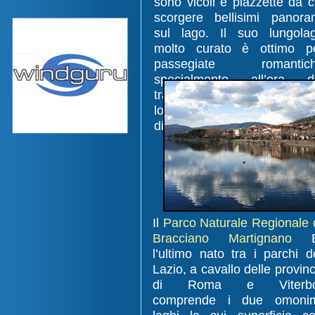
sono vicoli e piazzette da c
scorgere bellisimi panora
sul lago. Il suo lungola
molto curato è ottimo p
passegiate romantic
specialmente all’ora d
tramonto. Vi sono inoltre mol
locali, pub e nei mesi esti
discoteche in riva al lago.
Il
Parco Naturale Regionale 
Bracciano Martignano
E
l’ultimo nato tra i parchi d
Lazio, a cavallo delle provin
di Roma e Viterbo
comprende i due omoni