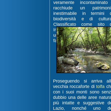
veramente incontaminato 
racchiude un patrimoni
inestimabile in termini d
biodiversità e di cultura
Classificato come sito d
Interesse comunitario off
una grande varietà di flora
fauna.
Proseguendo si arriva al
vecchia roccaforte di
tolfa
ch
con i suoi monti sono sen
dubbio una delle aree natura
più intatte e suggestive d
Lazio, nonché uno de