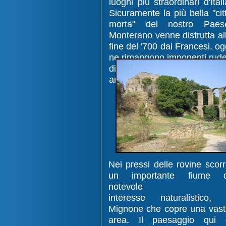
luoghi più straordinari d'Itali
Sicuramente la più bella "cit
morta" del nostro Paes
Monterano venne distrutta al
fine del '700 dai Francesi. og
ne rimangono imponenti rude
di notevole pregi
architettonico.
Nei pressi delle rovine scor
un importante fiume d
notevole
interesse naturalistico, 
Mignone che copre una vas
area. Il paesaggio qui 