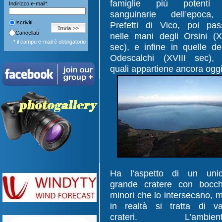
famiglie più potenti
Indirizzo e-mail*:
sanguinarie dell’epoca,
Iscriviti
Prefetti di Vico, poi pas
Cancellati
nelle mani degli Orsini (X
* il campo e-mail è obbligatorio
sec), e infine in quelle de
Odescalchi (XVIII sec), 
quali appartiene ancora oggi
Ha l’aspetto di un uni
grande cratere con bocc
minori che lo intersecano, 
in realtà si tratta di va
crateri. L’ambient