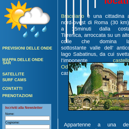
locat
Bracciano
è una cittadina 
nord-ovest di Roma (30 km)
a 15minuti dalla cost
Tirrenica, arroccata su un alt
colle che domina l
sottostante valle dell’ antic
PREVISIONI DELLE ONDE
lago Sabatinus, da cui svett
MAPPA DELLE ONDE
l’imponente
castell
SAR
Odescalchi
, uno dei più be
castelli europei.
SATELLITE
SURF CAMS
CONTATTI
PRENOTAZIONI
Iscriviti alla Newsletter
Nome:
Cognome:
Appartenne a una del